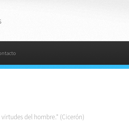
s
ontacto
 virtudes del hombre." (Cicerón)