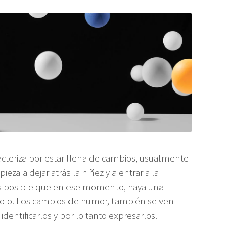
acteriza por estar llena de cambios, usualmente
za a dejar atrás la niñez y a entrar a la
s posible que en ese momento, haya una
solo. Los cambios de humor, también se ven
identificarlos y por lo tanto expresarlos.