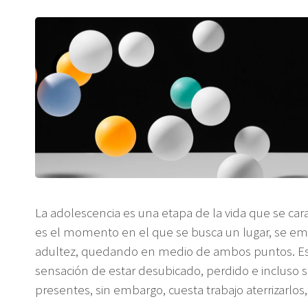
La adolescencia es una etapa de la vida que se car
es el momento en el que se busca un lugar, se empie
adultez, quedando en medio de ambos puntos. E
sensación de estar desubicado, perdido e incluso 
presentes, sin embargo, cuesta trabajo aterrizarlos, 