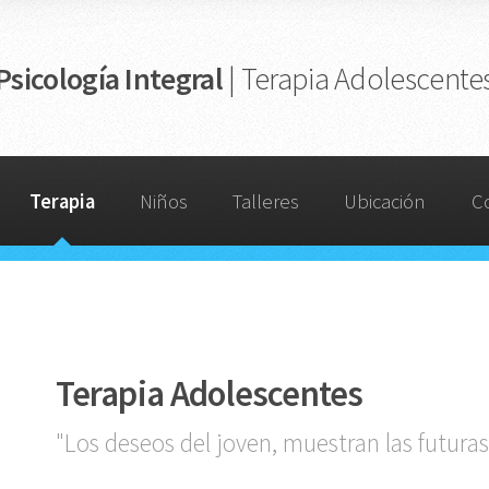
Psicología Integral
| Terapia Adolescente
Terapia
Niños
Talleres
Ubicación
C
Terapia Adolescentes
"Los deseos del joven, muestran las futuras